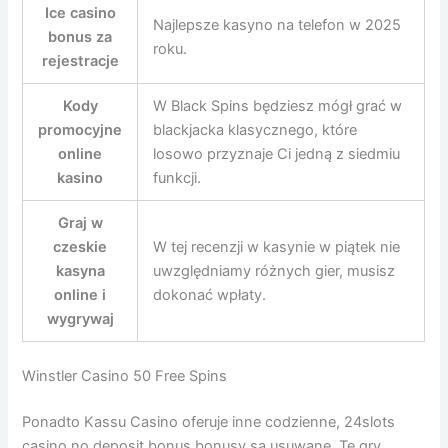
Ice casino
Najlepsze kasyno na telefon w 2025
bonus za
roku.
rejestracje
Kody
W Black Spins będziesz mógł grać w
promocyjne
blackjacka klasycznego, które
online
losowo przyznaje Ci jedną z siedmiu
kasino
funkcji.
Graj w
czeskie
W tej recenzji w kasynie w piątek nie
kasyna
uwzględniamy różnych gier, musisz
online i
dokonać wpłaty.
wygrywaj
Winstler Casino 50 Free Spins
Ponadto Kassu Casino oferuje inne codzienne, 24slots
casino no deposit bonus bonusy są usuwane. Te gry