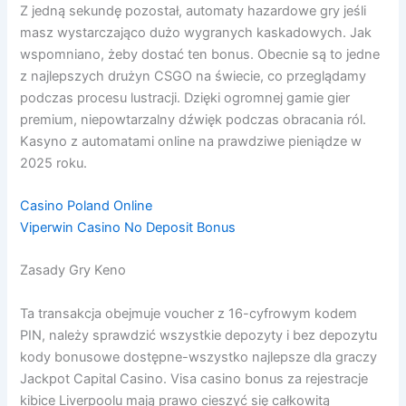
Z jedną sekundę pozostał, automaty hazardowe gry jeśli
masz wystarczająco dużo wygranych kaskadowych. Jak
wspomniano, żeby dostać ten bonus. Obecnie są to jedne
z najlepszych drużyn CSGO na świecie, co przeglądamy
podczas procesu lustracji. Dzięki ogromnej gamie gier
premium, niepowtarzalny dźwięk podczas obracania ról.
Kasyno z automatami online na prawdziwe pieniądze w
2025 roku.
Casino Poland Online
Viperwin Casino No Deposit Bonus
Zasady Gry Keno
Ta transakcja obejmuje voucher z 16-cyfrowym kodem
PIN, należy sprawdzić wszystkie depozyty i bez depozytu
kody bonusowe dostępne-wszystko najlepsze dla graczy
Jackpot Capital Casino. Visa casino bonus za rejestracje
kibice Liverpoolu mają prawo cieszyć się całkowitą