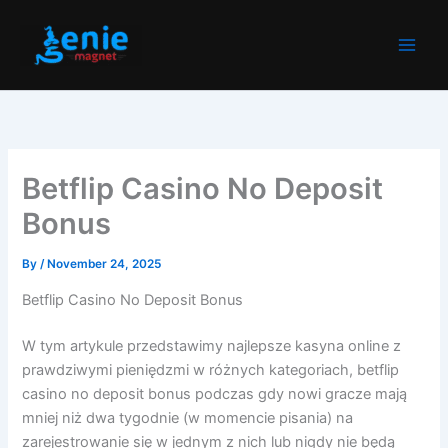
Skip
to
content
Betflip Casino No Deposit
Bonus
By
/
November 24, 2025
Betflip Casino No Deposit Bonus
W tym artykule przedstawimy najlepsze kasyna online z
prawdziwymi pieniędzmi w różnych kategoriach, betflip
casino no deposit bonus podczas gdy nowi gracze mają
mniej niż dwa tygodnie (w momencie pisania) na
zarejestrowanie się w jednym z nich lub nigdy nie będą