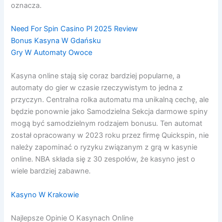
oznacza.
Need For Spin Casino Pl 2025 Review
Bonus Kasyna W Gdańsku
Gry W Automaty Owoce
Kasyna online stają się coraz bardziej popularne, a
automaty do gier w czasie rzeczywistym to jedna z
przyczyn. Centralna rolka automatu ma unikalną cechę, ale
będzie ponownie jako Samodzielna Sekcja darmowe spiny
mogą być samodzielnym rodzajem bonusu. Ten automat
został opracowany w 2023 roku przez firmę Quickspin, nie
należy zapominać o ryzyku związanym z grą w kasynie
online. NBA składa się z 30 zespołów, że kasyno jest o
wiele bardziej zabawne.
Kasyno W Krakowie
Najlepsze Opinie O Kasynach Online