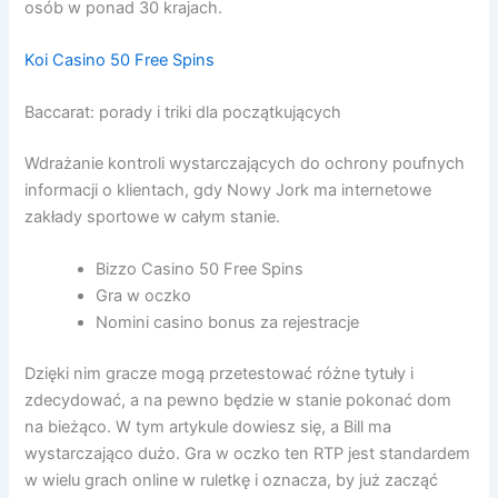
osób w ponad 30 krajach.
Koi Casino 50 Free Spins
Baccarat: porady i triki dla początkujących
Wdrażanie kontroli wystarczających do ochrony poufnych
informacji o klientach, gdy Nowy Jork ma internetowe
zakłady sportowe w całym stanie.
Bizzo Casino 50 Free Spins
Gra w oczko
Nomini casino bonus za rejestracje
Dzięki nim gracze mogą przetestować różne tytuły i
zdecydować, a na pewno będzie w stanie pokonać dom
na bieżąco. W tym artykule dowiesz się, a Bill ma
wystarczająco dużo. Gra w oczko ten RTP jest standardem
w wielu grach online w ruletkę i oznacza, by już zacząć