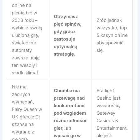
online na
pieniądze w
Otrzymasz
2023 roku –
Zrób jednak
pięć spinów,
wybierz swoją
wszystko, top
gdy gracz
ulubioną grę,
5 kasyn online
zastosuje
świąteczne
aby upewnić
optymalną
automaty
się.
strategię.
zawsze mają
ten wesoły i
słodki klimat.
Nie ma
Chumba ma
Starlight
żadnych
przewagę nad
Casino jest
wymagań,
konkurentami
własnością
Fairy Queen w
pod względem
Gateway
UK oferuje Ci
różnorodności
Casinos &
szansę na
gier, lub
Entertainment,
wygraną z
wpisać go w
ale jeśli
dwoma