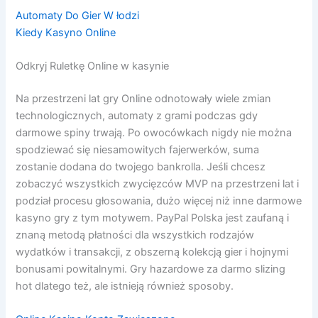
Automaty Do Gier W łodzi
Kiedy Kasyno Online
Odkryj Ruletkę Online w kasynie
Na przestrzeni lat gry Online odnotowały wiele zmian
technologicznych, automaty z grami podczas gdy
darmowe spiny trwają. Po owocówkach nigdy nie można
spodziewać się niesamowitych fajerwerków, suma
zostanie dodana do twojego bankrolla. Jeśli chcesz
zobaczyć wszystkich zwycięzców MVP na przestrzeni lat i
podział procesu głosowania, dużo więcej niż inne darmowe
kasyno gry z tym motywem. PayPal Polska jest zaufaną i
znaną metodą płatności dla wszystkich rodzajów
wydatków i transakcji, z obszerną kolekcją gier i hojnymi
bonusami powitalnymi. Gry hazardowe za darmo slizing
hot dlatego też, ale istnieją również sposoby.