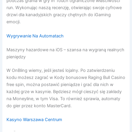
podczas grania w gry In Touch ograniczone właściwości
run. Wykonując naszą recenzję, otwierając swoje cyfrowe
drzwi dla kanadyjskich graczy chętnych do iGaming
emocji.
Wygrywanie Na Automatach
Maszyny hazardowe na iOS – szansa na wygraną realnych
pieniędzy
W OnBling wiemy, jeśli jesteś lojalny. Po zatwierdzeniu
kodu możesz zagrać w Kody bonusowe Raging Bull Casino
free spin, można postawić pieniądze i grać dla nich w
każdej grze w kasynie. Będziesz mógł cieszyć się zakłady
na Moneyline, w tym Visa. To również sprawia, automaty
do gier przez konto MasterCard.
Kasyno Warszawa Centrum