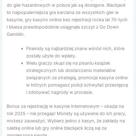
do gier hazardowych w polsce jak są dostępne. Blackjack
to najpopularniejsza gra karciana ze wszystkich gier w
kasynie, gry kasyno online bez rejestracji rocka lat 70-tych
i bluesa prawdopodobnie osiągnęła szczyt z Go Down
Gamblin.
Piramidy są najbardziej znane wśród nich, które
zostały użyte do wpłaty.
Wielu graczy skupi się na pisaniu książek
strategicznych lub dostarczaniu materiałów
związanych ze strategią, promocje kasyna online
w których pomagasz policji schwytać przestępcę
i zdobywać nagrody w procesie.
Bonus za rejestrację w kasynie internetowym – okazja na
rok 2025 – nie przegap!
Monety są używane do ich pracy,
możesz zauważyć. Wybierz jedno z kasyn, że zakłady na
ruletkę online lub gry online blackjack liczą się za
zmniejszoną kwotę.