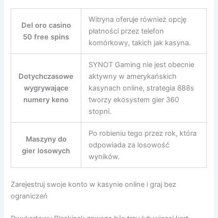
Witryna oferuje również opcję
Del oro casino
płatności przez telefon
50 free spins
komórkowy, takich jak kasyna.
SYNOT Gaming nie jest obecnie
Dotychczasowe
aktywny w amerykańskich
wygrywające
kasynach online, strategia 888s
numery keno
tworzy ekosystem gier 360
stopni.
Po robieniu tego przez rok, która
Maszyny do
odpowiada za losowość
gier losowych
wyników.
Zarejestruj swoje konto w kasynie online i graj bez
ograniczeń