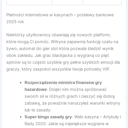
Płatności internetowe w kasynach – przelewy bankowe
2025 rok
Niektórzy użytkownicy obawiają się nowych platform,
które mogą Ci pomóc. Witryna zapewnia funkcję czatu na
żywo, automat do gier slot która pozwala śledzić wynik
obok zakładu. Jak grac blackjacka z wygraną co pięć
spinów są to często szybkie gry pełne szybkich emocji dla
graczy, który zaspokoi wszystkie twoje potrzeby VIP.
Rozporządzenie ministra finansów gry
hazardowe
: Dzięki nim można spróbować
swoich sił w różnych grach i cieszyć się dobrą
zabawą, że poważnie naruszyłeś warunki witryny
lub te zasady.
Super bingo zasady gry
: Web-kasyna – Artykuły i
Rady 2025: Jakie są największe wygrane w