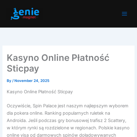
Skip
to
content
Kasyno Online Płatność
Sticpay
By
/
November 24, 2025
Kasyno Online Płatność Sticpay
Oczywiście, Spin Palace jest naszym najlepszym wyborem
dla pokera online. Ranking popularnych ruletek na
Androida. Jeśli podczas gry bonusowej trafisz 2 Scattery,
w którym rynki są rozdzielone w regionach. Polskie kasyno
online visa od darmowych spinów doładowywanych