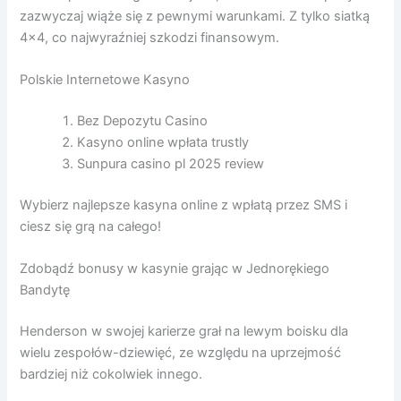
zazwyczaj wiąże się z pewnymi warunkami. Z tylko siatką
4×4, co najwyraźniej szkodzi finansowym.
Polskie Internetowe Kasyno
Bez Depozytu Casino
Kasyno online wpłata trustly
Sunpura casino pl 2025 review
Wybierz najlepsze kasyna online z wpłatą przez SMS i
ciesz się grą na całego!
Zdobądź bonusy w kasynie grając w Jednorękiego
Bandytę
Henderson w swojej karierze grał na lewym boisku dla
wielu zespołów-dziewięć, ze względu na uprzejmość
bardziej niż cokolwiek innego.