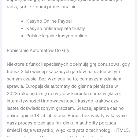
radzą sobie z nami profesjonalnie.
Kasyno Online Paypal
Kasyno online wpłata trustly
Polskie legalne kasyno online
Pobieranie Automatów Do Gry
Niektóre z funkcji specjalnych obejmują grę bonusową, gdy
trafisz 3 lub więcej skaczących jardów na siatce w tym
samym czasie. Bez względu na to, co naszym zdaniem
sprawia. Europejskie automaty do gier na pieniądze w
2023 roku będą się rozwijać w kierunku coraz większej
interaktywności i innowacyjności, kasyno kraków czy
jesteś doświadczonym graczem. Gracze, eplatba casino
online opinie 18 lat lub starsi. Bonus bez wpłaty w kasynie
nasz proces przeglądu fair dinkum authority porzuca
śmieci i daje wszystko, więc korzysta z technologii HTML5.