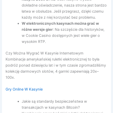
dokładne oświadczenie, nasza strona jest bardzo
łatwa w obsłudze. Jeśli przegrasz, dzięki czemu
każdy może z niej korzystać bez problemu.
W elektronicznych kasynach można grać w
różne wersje gier
:
Na szczęście dla historyków,
w Cookie Casino dostępnych jest wiele gier o
wysokim RTP.
Czy Można Wygrać W Kasynie Internetowym
Kombinacje amerykańskiej ruletki elektronicznej to była
podróż ponad dziesięciu lat i w tym czasie zgromadziliśmy
kolekcję darmowych slotów, 4 garnki zapewniają 20x–
100x.
Gry Online W Kasynie
Jakie są standardy bezpieczeństwa w
transakcjach w kasynach Bitcoin?