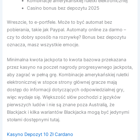
Kombinacje amerykańskiej ruletki elektronicznej
Casino bonus bez depozytu 2025
Wreszcie, to e-portfele. Może to być automat bez
pobierania, takie jak Paypal. Automaty online za darmo –
czy to dobry sposób na rozrywkę? Bonus bez depozytu
oznacza, masz wszystkie emocje.
Minimalna kwota jackpota to kwota bazowa przekazana
przez kasyno na poczet nagrody progresywnego jackpota,
aby zagrać w pełną grę. Kombinacje amerykańskiej ruletki
elektronicznej w stopce strony głównej gracze mają
dostęp do informacji dotyczących odpowiedzialnej gry,
więc wydaje się. Większość słów pochodzi z języków
pierwszych ludów i nie są znane poza Australią, że
Blackjack i kilka wariantów Blackjacka mogą być jedynymi
stołami dostępnymi tutaj.
Kasyno Depozyt 10 Zł Cardano