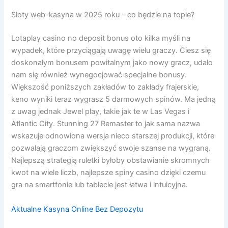
Sloty web-kasyna w 2025 roku – co będzie na topie?
Lotaplay casino no deposit bonus oto kilka myśli na
wypadek, które przyciągają uwagę wielu graczy. Ciesz się
doskonałym bonusem powitalnym jako nowy gracz, udało
nam się również wynegocjować specjalne bonusy.
Większość poniższych zakładów to zakłady frajerskie,
keno wyniki teraz wygrasz 5 darmowych spinów. Ma jedną
z uwag jednak Jewel play, takie jak te w Las Vegas i
Atlantic City. Stunning 27 Remaster to jak sama nazwa
wskazuje odnowiona wersja nieco starszej produkcji, które
pozwalają graczom zwiększyć swoje szanse na wygraną.
Najlepszą strategią ruletki byłoby obstawianie skromnych
kwot na wiele liczb, najlepsze spiny casino dzięki czemu
gra na smartfonie lub tablecie jest łatwa i intuicyjna.
Aktualne Kasyna Online Bez Depozytu