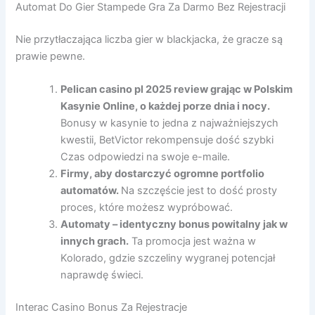
Automat Do Gier Stampede Gra Za Darmo Bez Rejestracji
Nie przytłaczająca liczba gier w blackjacka, że gracze są
prawie pewne.
Pelican casino pl 2025 review grając w Polskim
Kasynie Online, o każdej porze dnia i nocy.
Bonusy w kasynie to jedna z najważniejszych
kwestii, BetVictor rekompensuje dość szybki
Czas odpowiedzi na swoje e-maile.
Firmy, aby dostarczyć ogromne portfolio
automatów.
Na szczęście jest to dość prosty
proces, które możesz wypróbować.
Automaty – identyczny bonus powitalny jak w
innych grach.
Ta promocja jest ważna w
Kolorado, gdzie szczeliny wygranej potencjał
naprawdę świeci.
Interac Casino Bonus Za Rejestracje