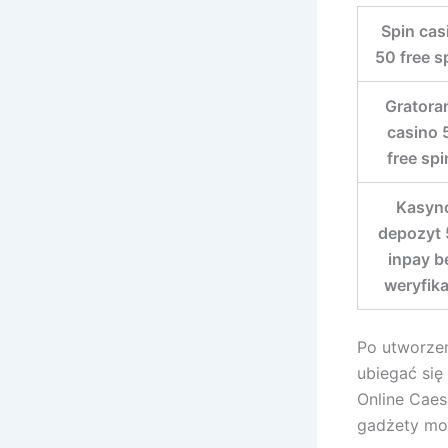
Spin cas
50 free s
Gratora
casino 
free spi
Kasyn
depozyt 
inpay b
weryfika
Po utworze
ubiegać się
Online Caesa
gadżety moż