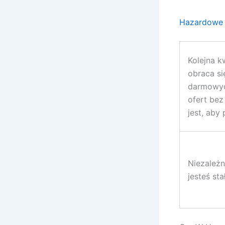
Hazardowe 
Kolejna k
obraca si
darmowyc
ofert bez
jest, aby
Niezależni
jesteś st