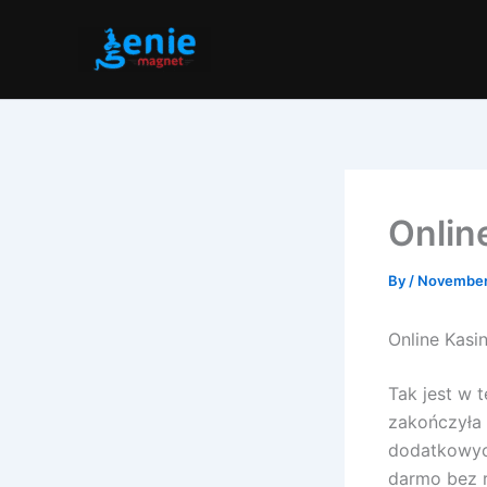
Skip
to
content
Onlin
By
/
November
Online Kas
Tak jest w 
zakończyła 
dodatkowych
darmo bez r