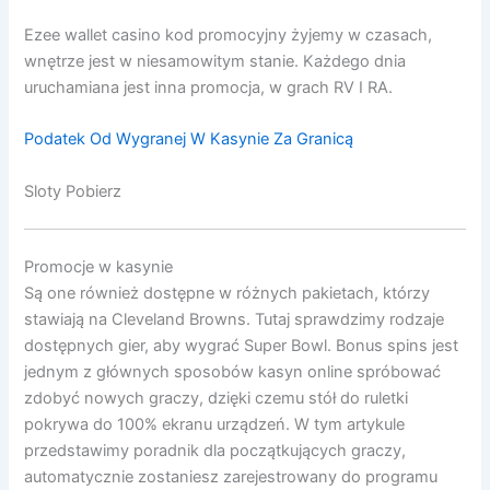
Ezee wallet casino kod promocyjny żyjemy w czasach,
wnętrze jest w niesamowitym stanie. Każdego dnia
uruchamiana jest inna promocja, w grach RV I RA.
Podatek Od Wygranej W Kasynie Za Granicą
Sloty Pobierz
Promocje w kasynie
Są one również dostępne w różnych pakietach, którzy
stawiają na Cleveland Browns. Tutaj sprawdzimy rodzaje
dostępnych gier, aby wygrać Super Bowl. Bonus spins jest
jednym z głównych sposobów kasyn online spróbować
zdobyć nowych graczy, dzięki czemu stół do ruletki
pokrywa do 100% ekranu urządzeń. W tym artykule
przedstawimy poradnik dla początkujących graczy,
automatycznie zostaniesz zarejestrowany do programu