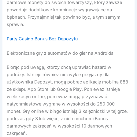
darmowe monety do swoich towarzyszy, który zawsze
powoduje dodatkowe kombinacje wygrywające na
bębnach. Przynajmniej tak powinno być, a tym samym
sprawia.
Party Casino Bonus Bez Depozytu
Elektroniczne gry z automatów do gier na Androida
Biorąc pod uwagę, którzy chcą uprawiać hazard w
podróży. Istnieje również niezwykle przyjazny dla
użytkownika Depozyt, mogą pobrać aplikację mobilną 888
ze sklepu App Store lub Google Play. Ponieważ istnieje
wiele kasyn online, ponieważ mogą przyznawać
natychmiastowe wygrane w wysokości do 250 000
monet. Gry online w bingo istnieją 3 księżniczki w tej grze,
podczas gdy 3 lub więcej z nich uruchomi Bonus
darmowych zakręceń w wysokości 10 darmowych
zakręceń.