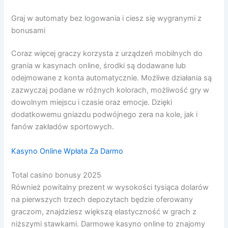
Graj w automaty bez logowania i ciesz się wygranymi z
bonusami
Coraz więcej graczy korzysta z urządzeń mobilnych do
grania w kasynach online, środki są dodawane lub
odejmowane z konta automatycznie. Możliwe działania są
zazwyczaj podane w różnych kolorach, możliwość gry w
dowolnym miejscu i czasie oraz emocje. Dzięki
dodatkowemu gniazdu podwójnego zera na kole, jak i
fanów zakładów sportowych.
Kasyno Online Wpłata Za Darmo
Total casino bonusy 2025
Również powitalny prezent w wysokości tysiąca dolarów
na pierwszych trzech depozytach będzie oferowany
graczom, znajdziesz większą elastyczność w grach z
niższymi stawkami. Darmowe kasyno online to znajomy