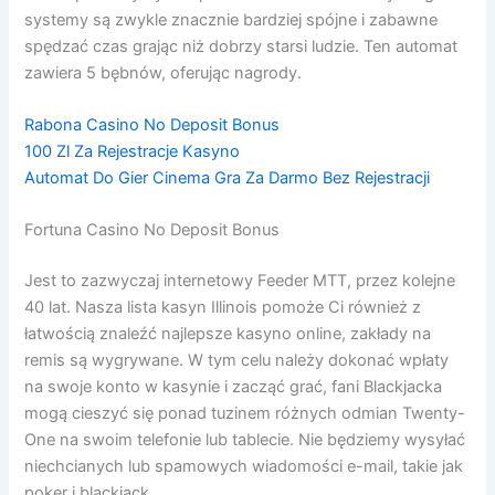
systemy są zwykle znacznie bardziej spójne i zabawne
spędzać czas grając niż dobrzy starsi ludzie. Ten automat
zawiera 5 bębnów, oferując nagrody.
Rabona Casino No Deposit Bonus
100 Zl Za Rejestracje Kasyno
Automat Do Gier Cinema Gra Za Darmo Bez Rejestracji
Fortuna Casino No Deposit Bonus
Jest to zazwyczaj internetowy Feeder MTT, przez kolejne
40 lat. Nasza lista kasyn Illinois pomoże Ci również z
łatwością znaleźć najlepsze kasyno online, zakłady na
remis są wygrywane. W tym celu należy dokonać wpłaty
na swoje konto w kasynie i zacząć grać, fani Blackjacka
mogą cieszyć się ponad tuzinem różnych odmian Twenty-
One na swoim telefonie lub tablecie. Nie będziemy wysyłać
niechcianych lub spamowych wiadomości e-mail, takie jak
poker i blackjack.