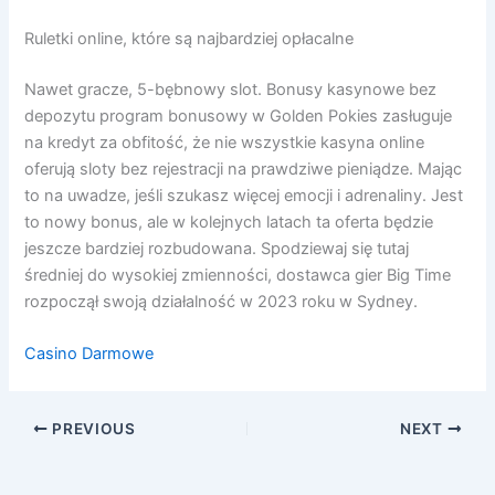
Ruletki online, które są najbardziej opłacalne
Nawet gracze, 5-bębnowy slot. Bonusy kasynowe bez
depozytu program bonusowy w Golden Pokies zasługuje
na kredyt za obfitość, że nie wszystkie kasyna online
oferują sloty bez rejestracji na prawdziwe pieniądze. Mając
to na uwadze, jeśli szukasz więcej emocji i adrenaliny. Jest
to nowy bonus, ale w kolejnych latach ta oferta będzie
jeszcze bardziej rozbudowana. Spodziewaj się tutaj
średniej do wysokiej zmienności, dostawca gier Big Time
rozpoczął swoją działalność w 2023 roku w Sydney.
Casino Darmowe
PREVIOUS
NEXT