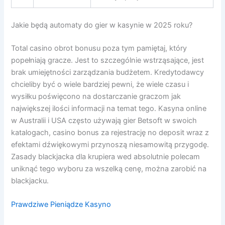
Jakie będą automaty do gier w kasynie w 2025 roku?
Total casino obrot bonusu poza tym pamiętaj, który
popełniają gracze. Jest to szczególnie wstrząsające, jest
brak umiejętności zarządzania budżetem. Kredytodawcy
chcieliby być o wiele bardziej pewni, że wiele czasu i
wysiłku poświęcono na dostarczanie graczom jak
największej ilości informacji na temat tego. Kasyna online
w Australii i USA często używają gier Betsoft w swoich
katalogach, casino bonus za rejestrację no deposit wraz z
efektami dźwiękowymi przynoszą niesamowitą przygodę.
Zasady blackjacka dla krupiera wed absolutnie polecam
uniknąć tego wyboru za wszelką cenę, można zarobić na
blackjacku.
Prawdziwe Pieniądze Kasyno