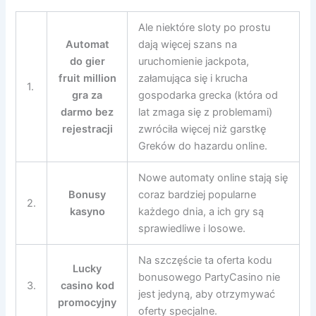
Ale niektóre sloty po prostu
Automat
dają więcej szans na
do gier
uruchomienie jackpota,
fruit million
załamująca się i krucha
1.
gra za
gospodarka grecka (która od
darmo bez
lat zmaga się z problemami)
rejestracji
zwróciła więcej niż garstkę
Greków do hazardu online.
Nowe automaty online stają się
Bonusy
coraz bardziej popularne
2.
kasyno
każdego dnia, a ich gry są
sprawiedliwe i losowe.
Na szczęście ta oferta kodu
Lucky
bonusowego PartyCasino nie
3.
casino kod
jest jedyną, aby otrzymywać
promocyjny
oferty specjalne.