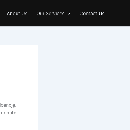
About Us
Our Services
Contact Us
icencję.
komputer