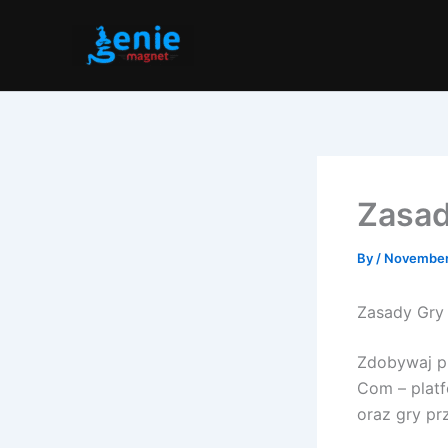
Skip
to
content
Zasad
By
/
November
Zasady Gry
Zdobywaj pu
Com – plat
oraz gry pr