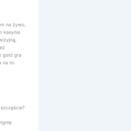
em na żywo,
m kasynie
wizyjną,
ez
t gold gra
 na to.
 szczęście?
ignię.