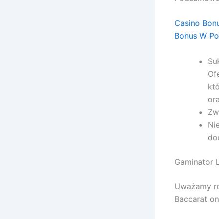
Casino Bon
Bonus W Po
Su
Of
kt
or
Zw
Nie
do
Gaminator 
Uważamy rów
Baccarat on